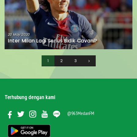
20 May 2020
Inter Milan Lagi Serius Bidik Cavani?
1
2
3
Terhubung dengan kami
@963MedanFM