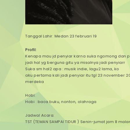
Tanggal Lahir: Medan 23 februari 19
Profil:
Kenapa mau jd penyiar karna suka ngomong dan pe
jadi hal yg berguna gitu ya misalnya jadi penyiarr
Suka sm hal2 apa : musik indie, lagu2 lama, ko
aku pertama kali jadi penyiar itu tgl 23 november 20
merdeka
Hobi:
Hobi : baca buku, nonton, olahraga
Jadwal Acara:
TST (TEMAN SAMPAI TIDUR ) Senin-jumat jam 8 mal